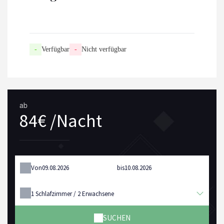
-
Verfügbar
-
Nicht verfügbar
ab
84€ /Nacht
Von
bis
1
Schlafzimmer /
2
Erwachsene
SUCHEN