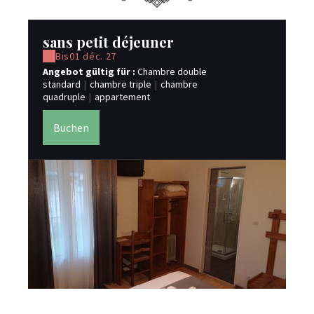
sans petit déjeuner
p
Bis
01 déc. 27
Angebot gültig für :
Chambre double
Pr
standard
|
chambre triple
|
chambre
An
quadruple
|
appartement
st
qu
Buchen