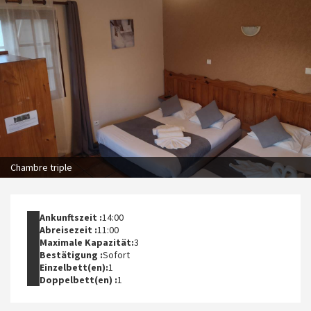
Chambre triple
Ankunftszeit :
14:00
Abreisezeit :
11:00
Maximale Kapazität:
3
Bestätigung :
Sofort
Einzelbett(en):
1
Doppelbett(en) :
1