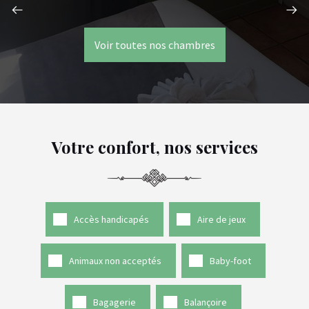
Voir toutes nos chambres
Votre confort, nos services
Accès handicapés
Aire de jeux
Animaux non acceptés
Baby-foot
Bagagerie
Balançoire