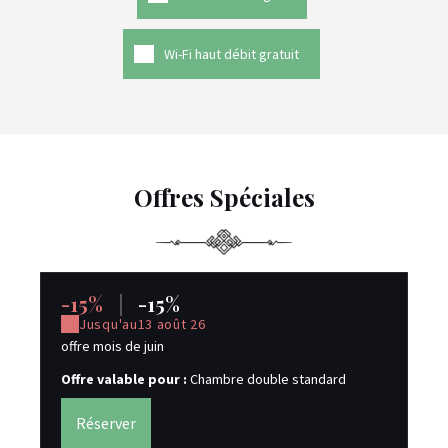
Wi-Fi haut débit gratuit
Offres Spéciales
-15%
|
-15%
s
Jusqu'au
13 août 26
offre mois de juin
Of
st
Offre valable pour :
Chambre double standard
qu
Réserver