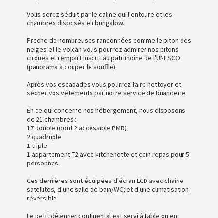
Vous serez séduit par le calme qui l'entoure et les
chambres disposés en bungalow.
Proche de nombreuses randonnées comme le piton des
neiges et le volcan vous pourrez admirer nos pitons
cirques et rempart inscrit au patrimoine de l'UNESCO
(panorama à couper le souffle)
Après vos escapades vous pourrez faire nettoyer et
sécher vos vêtements par notre service de buanderie.
En ce qui concerne nos hébergement, nous disposons
de 21 chambres :
17 double (dont 2 accessible PMR).
2 quadruple
1 triple
1 appartement T2 avec kitchenette et coin repas pour 5
personnes.
Ces dernières sont équipées d'écran LCD avec chaine
satellites, d'une salle de bain/WC; et d'une climatisation
réversible
Le petit déjeuner continental est servi à table ou en