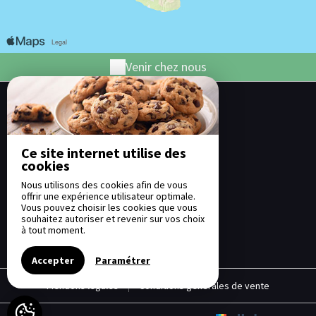
Venir chez nous
Hotel l'Ecrin
Hotel l'Ecrin
185 Rue Alfred Lacroix,
Rn3 Pk27,
Ce site internet utilise des
Bourg Murat,
cookies
97418 -
Nous utilisons des cookies afin de vous
+262 262 59 02 02
offrir une expérience utilisateur optimale.
+262 692 64 30 92
Vous pouvez choisir les cookies que vous
Contacter par email
souhaitez autoriser et revenir sur vos choix
à tout moment.
Accepter
Paramétrer
Mentions légales
|
Conditions générales de vente