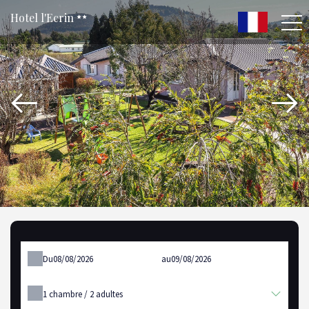
Hotel l'Ecrin
Du
au
1
chambre /
2
adultes