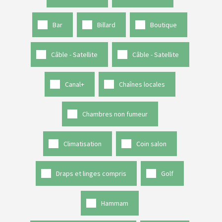
Bar
Billard
Boutique
Câble - Satellite
Câble - Satellite
Canal+
Chaînes locales
Chambres non fumeur
Climatisation
Coin salon
Draps et linges compris
Golf
Hammam