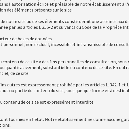
 sans l'autorisation écrite et préalable de notre établissement à l
on des éléments présents sur le site.
de notre site ou de ses éléments constituerait une atteinte aux d
 par les articles L 355-2 et suivants du Code de la Propriété Int
ucteur de bases de données
it personnel, non exclusif, incessible et intransmissible de consu
 du contenu de ce site à des fins personnelles de consultation, sous
ou quantitativement, substantielle du contenu de ce site. En outre
el, de ce site.
fins autres est expressément prohibée par les articles L. 342-1 et L
ut ou partie du contenu du site, sous quelque forme et à destinati
 du contenu de ce site est expressément interdite.
sont fournies en l'état. Notre établissement ne donne aucune gara
tions.