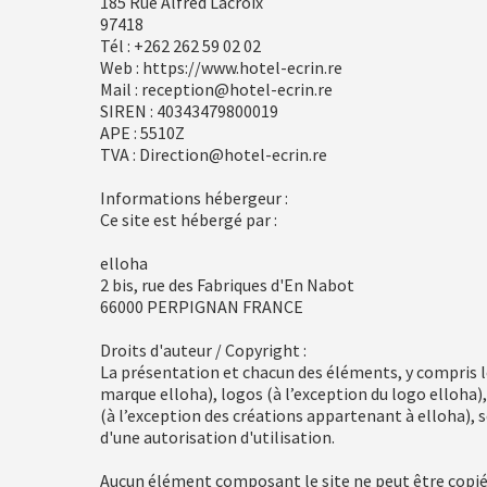
185 Rue Alfred Lacroix
97418
Tél : +262 262 59 02 02
Web : https://www.hotel-ecrin.re
Mail : reception@hotel-ecrin.re
SIREN : 40343479800019
APE : 5510Z
TVA : Direction@hotel-ecrin.re
Informations hébergeur :
Ce site est hébergé par :
elloha
2 bis, rue des Fabriques d'En Nabot
66000 PERPIGNAN FRANCE
Droits d'auteur / Copyright :
La présentation et chacun des éléments, y compris 
marque elloha), logos (à l’exception du logo elloha),
(à l’exception des créations appartenant à elloha), s
d'une autorisation d'utilisation.
Aucun élément composant le site ne peut être copié, 