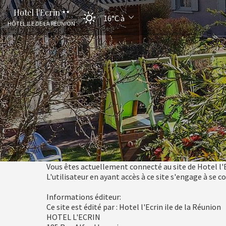
Hotel l'Ecrin
16°C
à
HÔTEL ILE DE LA REUNION
Vous êtes actuellement connecté au site de Hotel l'E
L'utilisateur en ayant accès à ce site s'engage à se 
Informations éditeur:
Ce site est édité par : Hotel l'Ecrin ile de la Réunion
HOTEL L'ECRIN